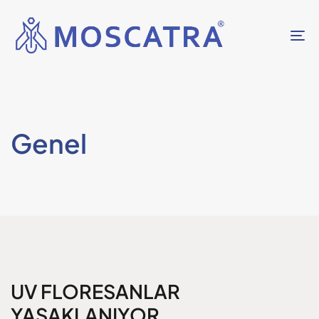
T
n
Genel
UV FLORESANLAR
YASAKLANIYOR