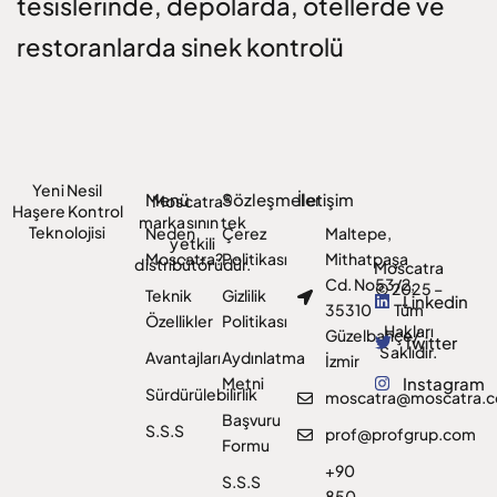
tesislerinde, depolarda, otellerde ve
restoranlarda sinek kontrolü
Yeni Nesil
Menü
Sözleşmeler
İletişim
Moscatra®
Haşere Kontrol
markasının tek
Teknolojisi
Neden
Çerez
Maltepe,
yetkili
Moscatra?
Politikası
Mithatpaşa
distribütörüdür.
Moscatra
Cd. No53/2,
© 2025 –
Teknik
Gizlilik
Linkedin
35310
Tüm
Özellikler
Politikası
Hakları
Güzelbahçe/
Twitter
Saklıdır.
Avantajları
Aydınlatma
İzmir
Metni
Instagram
Sürdürülebilirlik
moscatra@moscatra.
Başvuru
S.S.S
prof@profgrup.com
Formu
+90
S.S.S
850